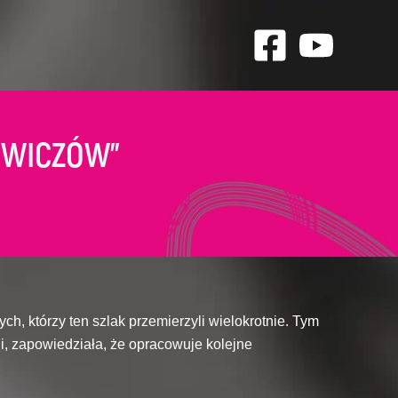
ŻEWICZÓW”
ch, którzy ten szlak przemierzyli wielokrotnie. Tym
ii, zapowiedziała, że opracowuje kolejne