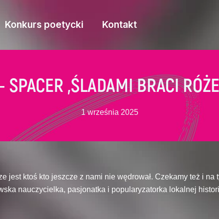
Konkurs poetycki
Kontakt
25- SPACER „ŚLADAMI BRACI RÓ
1 września 2025
 jest ktoś kto jeszcze z nami nie wędrował. Czekamy też i na ty
ska nauczycielka, pasjonatka i popularyzatorka lokalnej histor