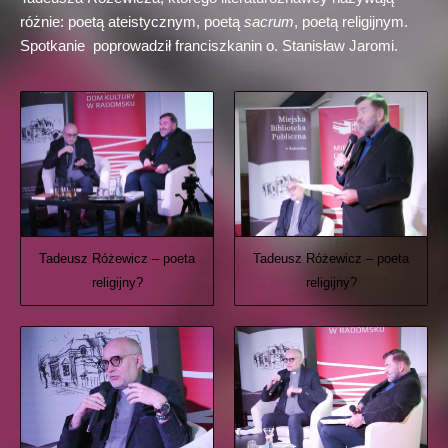
różnie: poetą ateistycznym, poetą
sacrum
, poetą religijnym.
Spotkanie poprowadził franciszkanin o. Stanisław Jaromi
.
Tadeusz Różewicz – poeta
Tadeusz Różewicz – poeta
religijny?
religijny?