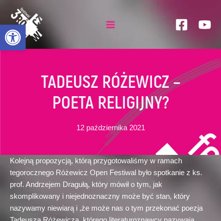
Skip
to
Otwórz pasek narzędzi
content
Main
Menu
TADEUSZ RÓŻEWICZ –
POETA RELIGIJNY?
12 października 2021
Kolejną propozycją, którą przygotowaliśmy w ramach
tegorocznego Różewicz Open Festiwal było spotkanie z ks.
prof. Andrzejem Dragułą, który mówił o
tym, jak
skomplikowany i niejednoznaczny może być stan, który
nazywamy niewiarą i ,że może nas
o tym
przekonać poezja
Tadeusza Różewicza, którego literaturoznawcy nazywają