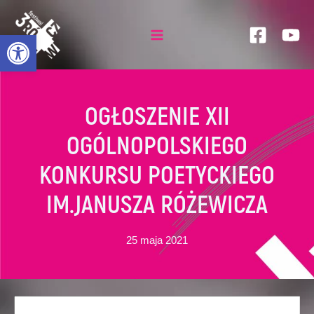
Skip
to
Otwórz pasek narzędzi
content
Main
Menu
OGŁOSZENIE XII
OGÓLNOPOLSKIEGO
KONKURSU POETYCKIEGO
IM.JANUSZA RÓŻEWICZA
25 maja 2021