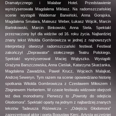
Dramatycznego i Malabar Hotel. Przedstawienie
wyreżyserowała Magdalena Miklasz. Na radomszczańskiej
scenie wystąpili Waldemar Barwiński, Anna Gorajska,
Magdalena Smalara, Mateusz Weber, Łukasz Wójcik, Marcin
Bartnikowski, Marcin Binkowski, Anna Stela. Spektakl
przeznaczony był dla widzów od 16. roku życia. Najbardziej
znany tekst Witolda Gombrowicza w jednej z najnowszych
interpretacji otworzył radomszczański festiwal. Festiwal
zakończył „Deprawator” stołecznego Teatru Polskiego.
Spektakl wyreżyserował Maciej Wojtyszko. Wystąpili:
Grażyna Barszczewska, Anna Cieślak, Katarzyna Skarżanka,
Magdalena Zawadzka, Paweł Krucz, Wojciech Malajkat,
Andrzej Seweryn. Tym razem na scenie opowiedziano historię
spotkania Witolda Gombrowicza z Czesławem Miłoszem i
Zbigniewem Herbertem. W czasie festiwalu widzowie obejrzeli
też dwa monodramy. Pierwszy to „Powroty do odejścia
Głodomora”. Spektakl oparty na jednym z najbardziej znanych
tekstów Tadeusza Różewicza – „Odejściu Głodomora”
zaprezentował aktor i poeta Bogusław Kierc. Artysta wcześniej