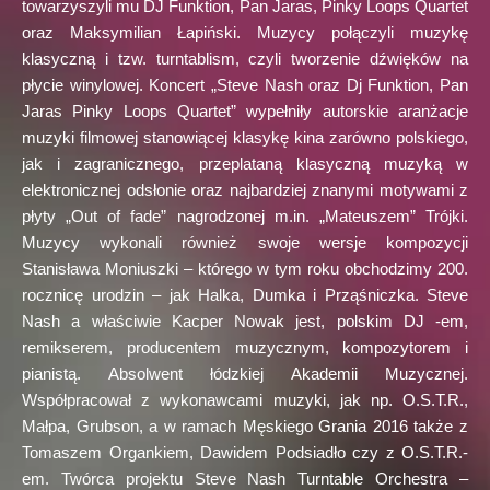
towarzyszyli mu DJ Funktion, Pan Jaras, Pinky Loops Quartet
oraz Maksymilian Łapiński. Muzycy połączyli muzykę
klasyczną i tzw. turntablism, czyli tworzenie dźwięków na
płycie winylowej. Koncert „Steve Nash oraz Dj Funktion, Pan
Jaras Pinky Loops Quartet” wypełniły autorskie aranżacje
muzyki filmowej stanowiącej klasykę kina zarówno polskiego,
jak i zagranicznego, przeplataną klasyczną muzyką w
elektronicznej odsłonie oraz najbardziej znanymi motywami z
płyty „Out of fade” nagrodzonej m.in. „Mateuszem” Trójki.
Muzycy wykonali również swoje wersje kompozycji
Stanisława Moniuszki – którego w tym roku obchodzimy 200.
rocznicę urodzin – jak Halka, Dumka i Prząśniczka. Steve
Nash a właściwie Kacper Nowak jest, polskim DJ -em,
remikserem, producentem muzycznym, kompozytorem i
pianistą. Absolwent łódzkiej Akademii Muzycznej.
Współpracował z wykonawcami muzyki, jak np. O.S.T.R.,
Małpa, Grubson, a w ramach Męskiego Grania 2016 także z
Tomaszem Organkiem, Dawidem Podsiadło czy z O.S.T.R.-
em. Twórca projektu Steve Nash Turntable Orchestra –