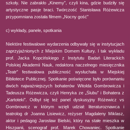
szkoły. Nie zabrakło „Kinemy”, czyli kina, gdzie budziły się
artystyczne pasje braci. Twórczość Stanisława Różewicza
przypomniana została filmem „Nocny gość”
c) wykłady, panele, spotkania
Niektóre festiwalowe wydarzenia odbywały się w instytucjach
zaprzyjaźnionych z Miejskim Domem Kultury. I tak wykładu
prof. Jacka Kopcińskiego z Instytutu Badań Literackich
Polskiej Akademii Nauk, redaktora naczelnego miesięcznika
„Teatr” festiwalowa publiczność wysłuchała w Miejskiej
Bibliotece Publicznej. Spotkanie poświęcone było porównaniu
dwóch najważniejszych bohaterów Witolda Gombrowicza i
Tadeusza Różewicza, czyli Henryka ze „Ślubu” i Bohatera z
„Kartoteki”. Odbył się też panel dyskusyjny Różewicz vs
Gombrowicz w którym wzięli udział: literaturoznawca i
teatrolog dr Joanna Lisiewicz, reżyser Magdaleny Miklasz,
aktor i pedagog Jarosław Bielski, który na stałe mieszka w
Hiszpanii, scenograf prof. Marek Chowaniec. Spotkanie