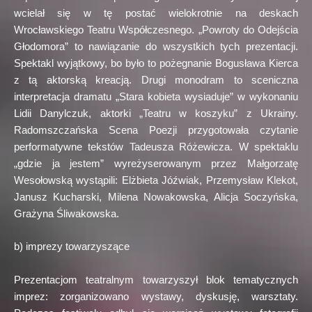
wcielał się w tę postać wielokrotnie na deskach
Wrocławskiego Teatru Współczesnego. „Powroty do Odejścia
Głodomora” to nawiązanie do wszystkich tych prezentacji.
Spektakl wyjątkowy, bo było to pożegnanie Bogusława Kierca
z tą aktorską kreacją. Drugi monodram to sceniczna
interpretacja dramatu „Stara kobieta wysiaduje” w wykonaniu
Lidii Danylczuk, aktorki „Teatru w koszyku” z Ukrainy.
Radomszczańska Scena Poezji przygotowała czytanie
performatywne tekstów Tadeusza Różewicza. W spektaklu
„gdzie ja jestem” wyreżyserowanym przez Małgorzatę
Wesołowską wystąpili: Elżbieta Jóźwiak, Przemysław Klekot,
Janusz Kucharski, Milena Nowakowska, Alicja Soczyńska,
Grażyna Śliwakowska.
b) imprezy towarzyszące
Prezentacjom teatralnym towarzyszył blok tematycznych
imprez: zorganizowano wystawy, dyskusję, warsztaty.