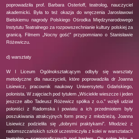
poprowadziła prof. Barbara Osterloff, teatrolog, nauczyciel
akademicki. Była to też okazja do wręczenia Jarosławowi
Bielskiemu nagrody Polskiego Ośrodka Międzynarodowego
Instytutu Teatralnego za rozpowszechnianie kultury polskiej za
granicą. Filmem „Nocny gość” przypomniano o Stanisławie
Różewiczu.
d) warsztaty
W I Liceum Ogólnokształcącym odbyły się warsztaty
metodyczne dla nauczycieli, które poprowadziła dr Joanna
Lisiewicz, pracownik naukowy Uniwersytetu Gdańskiego,
polonista. W zajęciach pod tytułem „Wściekłe wieszcze i jeden
jeszcze albo Tadeusz Różewicz spółka z o.o.” wzięli udział
poloniści z Radomska i powiatu a ich przedmiotem były
poszukiwania atrakcyjnych form pracy z młodzieżą. Joanna
Lisiewicz podzieliła się „dobrymi praktykami”. Młodzież z
radomszczańskich szkół uczestniczyła z kolei w warsztatach
teatralno – scenograficznych pod hasłem „On sobie leży, a