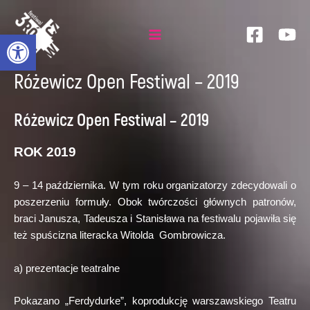
Skip
to
Otwórz pasek narzędzi
content
Main
Menu
Różewicz Open Festiwal – 2019
Różewicz Open Festiwal – 2019
ROK 2019
9 – 14 października. W tym roku organizatorzy zdecydowali o
poszerzeniu formuły. Obok twórczości głównych patronów,
braci Janusza, Tadeusza i Stanisława na festiwalu pojawiła się
też spuścizna literacka Witolda Gombrowicza.
a) prezentacje teatralne
Pokazano „Ferdydurke”, koprodukcję warszawskiego Teatru