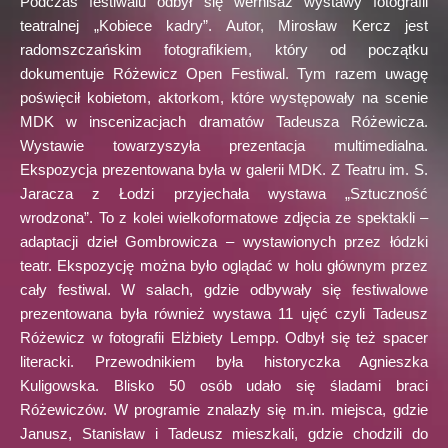
Podczas festiwalu odbył się wernisaż wystawy fotografii
teatralnej „Kobiece kadry”. Autor, Mirosław Kercz jest
radomszczańskim fotografikiem, który od początku
dokumentuje Różewicz Open Festiwal. Tym razem uwagę
poświęcił kobietom, aktorkom, które występowały na scenie
MDK w inscenizacjach dramatów Tadeusza Różewicza.
Wystawie towarzyszyła prezentacja multimedialna.
Ekspozycja prezentowana była w galerii MDK. Z Teatru im. S.
Jaracza z Łodzi przyjechała wystawa „Sztuczność
wrodzona”. To z kolei wielkoformatowe zdjęcia ze spektakli –
adaptacji dzieł Gombrowicza – wystawionych przez łódzki
teatr. Ekspozycję można było oglądać w holu głównym przez
cały festiwal. W salach, gdzie odbywały się festiwalowe
prezentowana była również wystawa 11 ujęć czyli Tadeusz
Różewicz w fotografii Elżbiety Lempp. Odbył się też spacer
literacki. Przewodnikiem była historyczka Agnieszka
Kuligowska. Blisko 50 osób udało się śladami braci
Różewiczów. W programie znalazły się m.in. miejsca, gdzie
Janusz, Stanisław i Tadeusz mieszkali, gdzie chodzili do