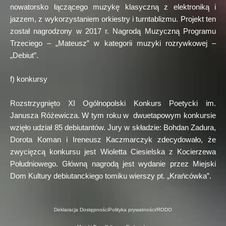
nowatorsko łączącego muzykę klasyczną z elektroniką i
jazzem, z wykorzystaniem orkiestry i turntablizmu. Projekt ten
został nagrodzony w 2017 r. Nagrodą Muzyczną Programu
Trzeciego – „Mateusz” w kategorii muzyki rozrywkowej –
„Debiut”.
f) konkursy
Rozstrzygnięto XI Ogólnopolski Konkurs Poetycki im.
Janusza Różewicza. W tym roku w dwuetapowym konkursie
wzięło udział 85 debiutantów. Jury w składzie: Bohdan Zadura,
Dorota Koman i Ireneusz Kaczmarczyk zdecydowało, że
zwycięzcą konkursu jest Wioletta Ciesielska z Kocierzewa
Południowego. Główną nagrodą jest wydanie przez Miejski
Dom Kultury debiutanckiego tomiku wierszy pt. „Krańcówka”.
Deklaracja Dostępności
Polityka prywatności/RODO